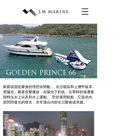
GOLDEN PRINCE 66
家庭或朋友聚會的理想休閒船。 在沙龍區和上層甲板享
受陽光，聽著音樂播放，在陽光下釣魚。在寧靜的海灘著
陸時玩水上玩具和水上運動。 對於夜間租船，它提供內
部閃閃發光的燈光，非常適合內部生日聚會或求婚。